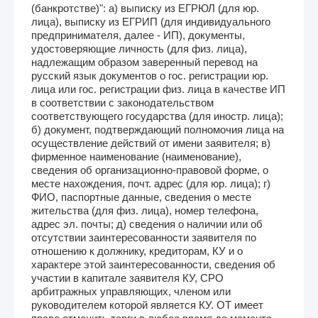
(банкротстве)": а) выписку из ЕГРЮЛ (для юр.
лица), выписку из ЕГРИП (для индивидуального
предпринимателя, далее - ИП), документы,
удостоверяющие личность (для физ. лица),
надлежащим образом заверенный перевод на
русский язык документов о гос. регистрации юр.
лица или гос. регистрации физ. лица в качестве ИП
в соответствии с законодательством
соответствующего государства (для иностр. лица);
б) документ, подтверждающий полномочия лица на
осуществление действий от имени заявителя; в)
фирменное наименование (наименование),
сведения об организационно-правовой форме, о
месте нахождения, почт. адрес (для юр. лица); г)
ФИО, паспортные данные, сведения о месте
жительства (для физ. лица), номер телефона,
адрес эл. почты; д) сведения о наличии или об
отсутствии заинтересованности заявителя по
отношению к должнику, кредиторам, КУ и о
характере этой заинтересованности, сведения об
участии в капитале заявителя КУ, СРО
арбитражных управляющих, членом или
руководителем которой является КУ. ОТ имеет