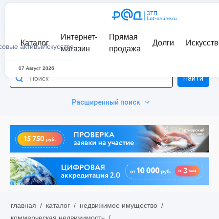
Интернет-
Прямая
Каталог
Долги
Искусств
совые активы
Искусство
магазин
продажа
07 Август 2026
Найти
Расширенный поиск
главная
/
каталог
/
недвижимое имущество
/
коммерческая недвижимость
/