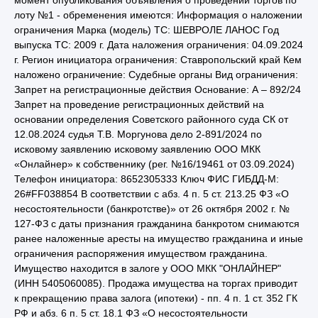
лоту №1 - обременения имеются: Информация о наложении
ограничения Марка (модель) ТС: ШЕВРОЛЕ ЛАНОС Год
выпуска ТС: 2009 г. Дата наложения ограничения: 04.09.2024
г. Регион инициатора ограничения: Ставропольский край Кем
наложено ограничение: Судебные органы Вид ограничения:
Запрет на регистрационные действия Основание: А – 892/24
Запрет на проведение регистрационных действий на
основании определения Советского районного суда СК от
12.08.2024 судья Т.В. Моргунова дело 2-891/2024 по
исковому заявлению исковому заявлению ООО МКК
«Онлайнер» к собственнику (рег. №16/19461 от 03.09.2024)
Телефон инициатора: 8652305333 Ключ ФИС ГИБДД-М:
26#FF038854 В соответствии с абз. 4 п. 5 ст. 213.25 ФЗ «О
несостоятельности (банкротстве)» от 26 октября 2002 г. №
127-ФЗ с даты признания гражданина банкротом снимаются
ранее наложенные аресты на имущество гражданина и иные
ограничения распоряжения имуществом гражданина.
Имущество находится в залоге у ООО МКК "ОНЛАЙНЕР"
(ИНН 5405060085). Продажа имущества на торгах приводит
к прекращению права залога (ипотеки) - пп. 4 п. 1 ст. 352 ГК
РФ и абз. 6 п. 5 ст. 18.1 ФЗ «О несостоятельности