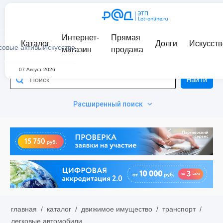
Интернет-
Прямая
Каталог
Долги
Искусств
совые активы
Искусство
магазин
продажа
07 Август 2026
Найти
Расширенный поиск
главная
/
каталог
/
движимое имущество
/
транспорт
/
легковые автомобили