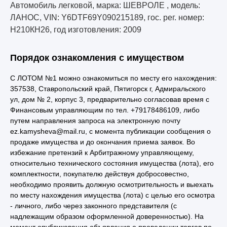
Автомобиль легковой, марка: ШЕВРОЛЕ , модель:
ЛАНОС, VIN: Y6DTF69Y090215189, гос. рег. номер:
Н210КН26, год изготовления: 2009
Порядок ознакомления с имуществом
С ЛОТОМ №1 можно ознакомиться по месту его нахождения:
357538, Ставропольский край, Пятигорск г, Адмиральского
ул, дом № 2, корпус 3, предварительно согласовав время с
Финансовым управляющим по тел. +79178486109, либо
путем направления запроса на электронную почту
ez.kamysheva@mail.ru, с момента публикации сообщения о
продаже имущества и до окончания приема заявок. Во
избежание претензий к Арбитражному управляющему,
относительно технического состояния имущества (лота), его
комплектности, покупателю действуя добросовестно,
необходимо проявить должную осмотрительность и выехать
по месту нахождения имущества (лота) с целью его осмотра
- личного, либо через законного представителя (с
надлежащим образом оформленной доверенностью). На
момент опубликования объявления о проведении торгов по