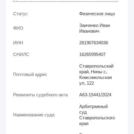
Статус
Физическое лицо
Заиченко Иван
ФИО
Иванович
ИНН
261907634036
СНИЛС
16265995407
Ставропольский
край, Нины с,
Почтовый адрес
Комсомольская
ул, 122
Реквизиты судебного акта
А63-15441/2024
Арбитражный
суд
Наименование суда
Ставропольского
края