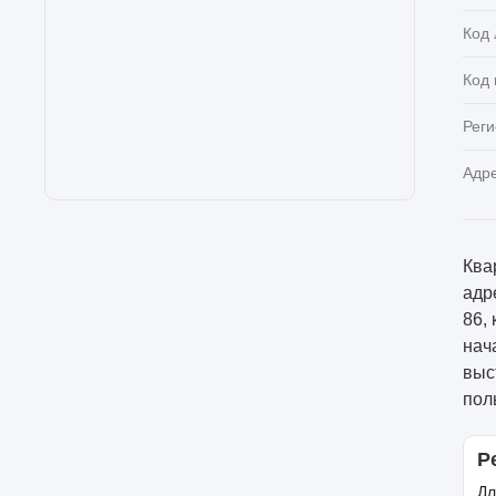
Код 
Код
Реги
Адр
Ква
адре
86,
нач
выс
пол
Р
Дл