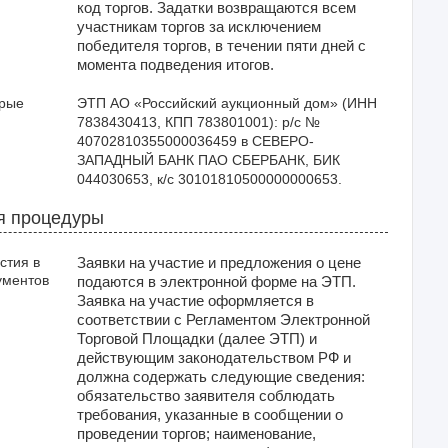
код торгов. Задатки возвращаются всем
участникам торгов за исключением
победителя торгов, в течении пяти дней с
момента подведения итогов.
орые
ЭТП АО «Российский аукционный дом» (ИНН 
7838430413, КПП 783801001): р/с № 
40702810355000036459 в СЕВЕРО-
ЗАПАДНЫЙ БАНК ПАО СБЕРБАНК, БИК 
044030653, к/с 30101810500000000653.
я процедуры
стия в
Заявки на участие и предложения о цене
ументов
подаются в электронной форме на ЭТП.
Заявка на участие оформляется в
соответствии с Регламентом Электронной
Торговой Площадки (далее ЭТП) и
действующим законодательством РФ и
должна содержать следующие сведения:
обязательство заявителя соблюдать
требования, указанные в сообщении о
проведении торгов; наименование,