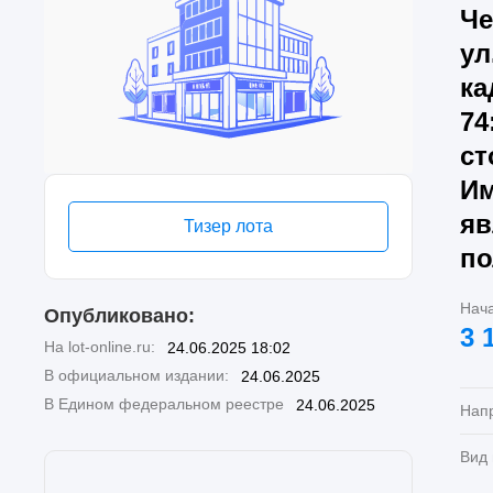
Че
ул
ка
74
ст
Им
яв
Тизер лота
по
Нач
Опубликовано:
3 
На lot-online.ru:
24.06.2025 18:02
В официальном издании:
24.06.2025
В Едином федеральном реестре
24.06.2025
Нап
Вид