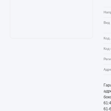
Нап
Вид
Код 
Код
Реги
Адр
Гар
адре
бок
61:
61-