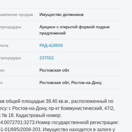
равление продаж
Имущество должников
 процедуры
Аукцион с открытой формой подачи
предложений
лота
РАД-418659
 процедуры
237552
он
Ростовская обл
ес
Ростовская обл, Ростов-на-Дону,
аж общей площадью 38.40 кв.м., расположенный по
су: г. Ростов-на-Дону, пр-кт Коммунистический, 47/2,
с № 18. Кадастровый номер:
44:0072701:3273.Номер государственной регистрации:
61-01/695/2008-203. Имущество находится в залоге у