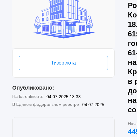
Ро
Ко
18
61
го
61
на
Тизер лота
Кр
в 
Опубликовано:
до
На lot-online.ru:
04.07.2025 13:33
на
В Едином федеральном реестре
04.07.2025
со
Нач
44