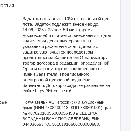
частия
Задаток составляет 10% от начальной цены
лота. Задаток подлежит внесению до
14.08.2025 г. 23 час. 59 мин. (время
московское) и считается внесенным с даты
зачисления денежных средств на
указанный расчетный счет. Договор о
задатке заключается посредством
представления Заявителем Организатору
торгов договора в редакции, определенной
Организатором торгов, заполненного от
имени Заявителя и подписанного
электронной цифровой подписью
Заявителя. Договор о задатке размещен на
сайте https://lot-online.ru/.
орые
Получатель - АО «Российский аукционный 
дом» (ИНН 7838430413, КПП 783801001): р/с 
№ 40702810355000036459 в СЕВЕРО-
ЗАПАДНЫЙ БАНК ПАО СБЕРБАНК, БИК 
044030653, к/с 30101810500000000653.