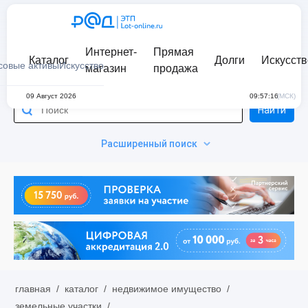
Интернет-
Прямая
Каталог
Долги
Искусств
совые активы
Искусство
магазин
продажа
09 Август 2026
09:57:16
(МСК)
Найти
Расширенный поиск
главная
/
каталог
/
недвижимое имущество
/
земельные участки
/