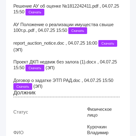
Решение АУ об оценке №1812242411.pdf , 04.07.25
15:50
Скачать
АУ Положение о реализации имущества свыше
100т.р..pdf , 04.07.25 15:50
Скачать
report_auction_notice.doc , 04.07.25 16:00
Скачать
(
)
ЭП
Проект ДКП недвиж без залога (1).docx , 04.07.25
15:50
(
)
ЭП
Скачать
Договор о задатке ЭТП РАД.doc , 04.07.25 15:50
(
)
ЭП
Скачать
Должник
Физическое
Статус
лицо
Курочкин
ФИО
Владимир