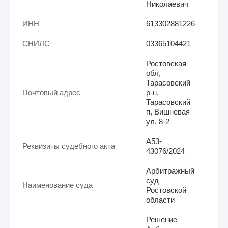
Николаевич
ИНН
613302881226
СНИЛС
03365104421
Ростовская
обл,
Тарасовский
Почтовый адрес
р-н,
Тарасовский
п, Вишневая
ул, 8-2
А53-
Реквизиты судебного акта
43076/2024
Арбитражный
суд
Наименование суда
Ростовской
области
Решение