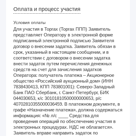
Оплата и процесс участия
Условия оплаты
Для участия в Торгах (Торгах ППП) Заявитель
представляет Оператору в электронной форме
подписанный электронной подписью Заявителя
договор о внесении задатка. Заявитель обязан в
срок, указанный в настоящем сообщении, и в
соответствии с договором о внесении задатка
внести задаток путем перечисления денежных
средств на счет для зачисления задатков
Оператора: получатель платежа – Акционерное
общество «Российский аукционный дом» (ИНН
7838430413, КПП 783801001): Северо-Западный
Банк ПАО Сбербанк, г. Санкт-Петербург, БИК
044030653, к/с 30101810500000000653, р/с
40702810355000036459. В платежном документе, в
графе «Назначение платежа», должна содержаться
информация: «№ л/с ____ Средства для
проведения операций по обеспечению участия в
электронных процедурах. НДС не облагается».
Заявитель вправе направить задаток по