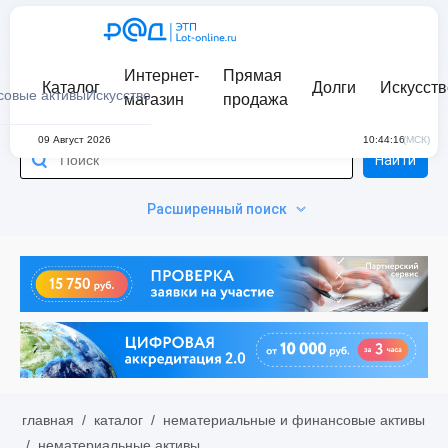
Интернет-
Прямая
Каталог
Долги
Искусств
совые активы
Искусство
магазин
продажа
09 Август 2026
10:44:16
(МСК)
Найти
Расширенный поиск
главная
/
каталог
/
нематериальные и финансовые активы
/
нематериальные активы