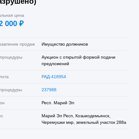
азрушено)
альная цена
2 000
₽
равление продаж
Имущество должников
 процедуры
Аукцион с открытой формой подачи
предложений
лота
РАД-418954
 процедуры
237988
он
Респ. Марий Эл
ес
Марий Эл Респ, Козьмодемьянск,
Черемушки мкр, земельный участок 288а