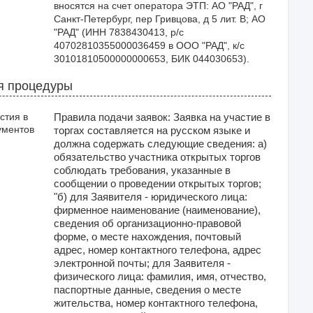
вносятся на счет оператора ЭТП: АО "РАД", г 
Санкт-Петербург, пер Гривцова, д 5 лит. В; АО 
"РАД" (ИНН 7838430413, р/с 
40702810355000036459 в ООО "РАД", к/с 
30101810500000000653, БИК 044030653).
я процедуры
стия в
Правила подачи заявок: Заявка на участие в
ументов
торгах составляется на русском языке и
должна содержать следующие сведения: а)
обязательство участника открытых торгов
соблюдать требования, указанные в
сообщении о проведении открытых торгов;
"б) для Заявителя - юридического лица:
фирменное наименование (наименование),
сведения об организационно-правовой
форме, о месте нахождения, почтовый
адрес, номер контактного телефона, адрес
электронной почты; для Заявителя -
физического лица: фамилия, имя, отчество,
паспортные данные, сведения о месте
жительства, номер контактного телефона,