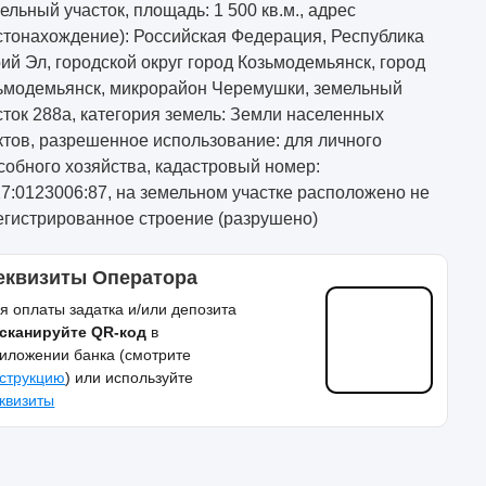
ельный участок, площадь: 1 500 кв.м., адрес
стонахождение): Российская Федерация, Республика
ий Эл, городской округ город Козьмодемьянск, город
ьмодемьянск, микрорайон Черемушки, земельный
сток 288а, категория земель: Земли населенных
ктов, разрешенное использование: для личного
собного хозяйства, кадастровый номер:
17:0123006:87, на земельном участке расположено не
егистрированное строение (разрушено)
еквизиты Оператора
я оплаты задатка и/или депозита
сканируйте QR-код
в
иложении банка (смотрите
струкцию
) или используйте
квизиты