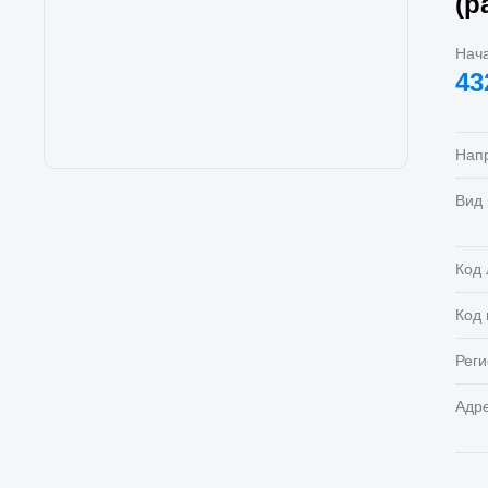
(р
Нач
43
Нап
Вид
Код 
Код
Реги
Адр