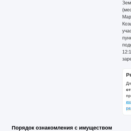
Зем
(ме
Мар
Коз
уча
пун
под
12:
зар
Р
Дл
от
пр
ин
ре
Порядок ознакомления с имуществом