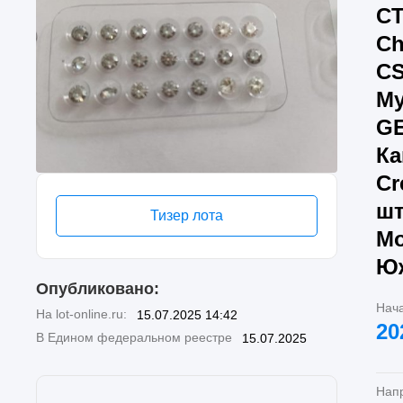
CT
Ch
CS
Му
GE
Ка
Cr
шт
Тизер лота
Мо
Юж
Опубликовано:
Нач
На lot-online.ru:
15.07.2025 14:42
20
В Едином федеральном реестре
15.07.2025
Нап