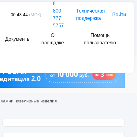
8
800
Техническая
Войти
00:48:44
(МСК)
777
поддержка
5757
О
Помощь
Документы
площадке
пользователю
Найти
 камни, ювелирные изделия