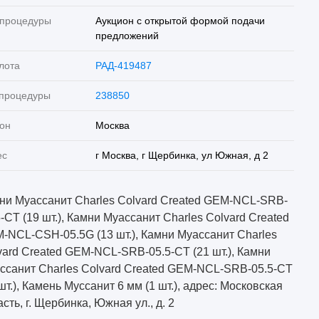
 процедуры
Аукцион с открытой формой подачи
предложений
лота
РАД-419487
 процедуры
238850
он
Москва
ес
г Москва, г Щербинка, ул Южная, д 2
ни Муассанит Charles Colvard Created GEM-NCL-SRB-
5-CT (19 шт.), Камни Муассанит Charles Colvard Created
-NCL-CSH-05.5G (13 шт.), Камни Муассанит Charles
vard Created GEM-NCL-SRB-05.5-CT (21 шт.), Камни
ссанит Charles Colvard Created GEM-NCL-SRB-05.5-CT
шт.), Камень Муссанит 6 мм (1 шт.), адрес: Московская
сть, г. Щербинка, Южная ул., д. 2