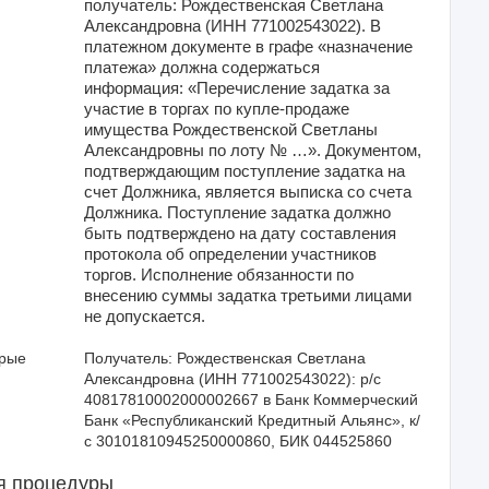
получатель: Рождественская Светлана
Александровна (ИНН 771002543022). В
платежном документе в графе «назначение
платежа» должна содержаться
информация: «Перечисление задатка за
участие в торгах по купле-продаже
имущества Рождественской Светланы
Александровны по лоту № …». Документом,
подтверждающим поступление задатка на
счет Должника, является выписка со счета
Должника. Поступление задатка должно
быть подтверждено на дату составления
протокола об определении участников
торгов. Исполнение обязанности по
внесению суммы задатка третьими лицами
не допускается.
орые
Получатель: Рождественская Светлана 
Александровна (ИНН 771002543022): р/с 
40817810002000002667 в Банк Коммерческий 
Банк «Республиканский Кредитный Альянс», к/
с 30101810945250000860, БИК 044525860
я процедуры