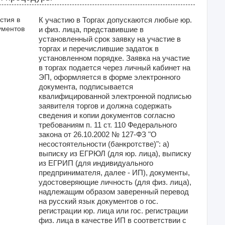
стия в
К участию в Торгах допускаются любые юр.
ументов
и физ. лица, представившие в
установленный срок заявку на участие в
торгах и перечислившие задаток в
установленном порядке. Заявка на участие
в торгах подается через личный кабинет на
ЭП, оформляется в форме электронного
документа, подписывается
квалифицированной электронной подписью
заявителя торгов и должна содержать
сведения и копии документов согласно
требованиям п. 11 ст. 110 Федерального
закона от 26.10.2002 № 127-ФЗ "О
несостоятельности (банкротстве)": а)
выписку из ЕГРЮЛ (для юр. лица), выписку
из ЕГРИП (для индивидуального
предпринимателя, далее - ИП), документы,
удостоверяющие личность (для физ. лица),
надлежащим образом заверенный перевод
на русский язык документов о гос.
регистрации юр. лица или гос. регистрации
физ. лица в качестве ИП в соответствии с