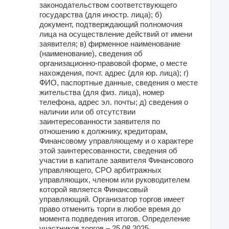
законодательством соответствующего
государства (для иностр. лица); б)
документ, подтверждающий полномочия
лица на осуществление действий от имени
заявителя; в) фирменное наименование
(наименование), сведения об
организационно-правовой форме, о месте
нахождения, почт. адрес (для юр. лица); г)
ФИО, паспортные данные, сведения о месте
жительства (для физ. лица), номер
телефона, адрес эл. почты; д) сведения о
наличии или об отсутствии
заинтересованности заявителя по
отношению к должнику, кредиторам,
Финансовому управляющему и о характере
этой заинтересованности, сведения об
участии в капитале заявителя Финансового
управляющего, СРО арбитражных
управляющих, членом или руководителем
которой является Финансовый
управляющий. Организатор торгов имеет
право отменить торги в любое время до
момента подведения итогов. Определение
участников торгов – 25.08.2025,