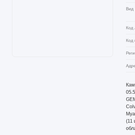
Вид
Код 
Код
Реги
Адр
Кам
05.
GEM
Col
Муа
(11 
обла