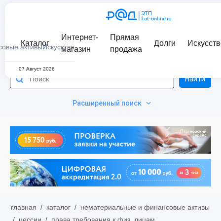
Интернет-
Прямая
Каталог
Долги
Искусств
совые активы
Искусство
магазин
продажа
07 Август 2026
Найти
Расширенный поиск
главная
/
каталог
/
нематериальные и финансовые активы
/
цессии
/
права требования к физ. лицам