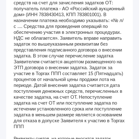
средств на счет для зачисления задатков ОТ:
получатель платежа - АО «Российский аукционный
дом» (ИНН 7838430413, КПП 783801001). В
назначении платежа необходимо указывать: «№ л/
с .... Средства для проведения операций по
обеспечению участия в электронных процедурах.
НДС не облагается». Заявитель вправе направить
задаток по вышеуказанным реквизитам без
представления подписанного договора о внесении
задатка. В этом случае перечисление задатка
Заявителем считается акцептом размещенного на
ЭТП договора о внесении задатка. Задаток за
участие в Торгах ППП составляет 15 (Пятнадцать)
процентов от начальной цены продажи лота на
периоде. Датой внесения задатка считается дата
поступления денежных средств, перечисленных в
качестве задатка, на счет ОТ. Непоступление
задатка на счет ОТ или поступление задатка по
истечении установленного срока или поступление
задатка в меньшем размере является основанием
для отказа в допуске Заявителя к участию в Торгах
ППП
Реквизиты счетов, на которые вносится задаток