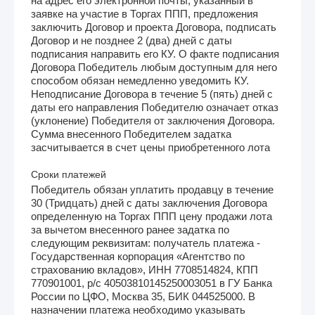
на адрес его электронной почты, указанный в
заявке на участие в Торгах ППП, предложения
заключить Договор и проекта Договора, подписать
Договор и не позднее 2 (два) дней с даты
подписания направить его КУ. О факте подписания
Договора Победитель любым доступным для него
способом обязан немедленно уведомить КУ.
Неподписание Договора в течение 5 (пять) дней с
даты его направления Победителю означает отказ
(уклонение) Победителя от заключения Договора.
Сумма внесенного Победителем задатка
засчитывается в счет цены приобретенного лота
Сроки платежей
Победитель обязан уплатить продавцу в течение
30 (Тридцать) дней с даты заключения Договора
определенную на Торгах ППП цену продажи лота
за вычетом внесенного ранее задатка по
следующим реквизитам: получатель платежа -
Государственная корпорация «Агентство по
страхованию вкладов», ИНН 7708514824, КПП
770901001, р/с 40503810145250003051 в ГУ Банка
России по ЦФО, Москва 35, БИК 044525000. В
назначении платежа необходимо указывать