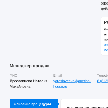
офо
дей
Р
Дл
от
пр
ин
ре
Менеджер продаж
ФИО
Email
Телеф
Ярославцева Наталия
yaroslavceva@auction-
8 (812
Михайловна
house.ru
Описание процедуры
Аукцион по продаже