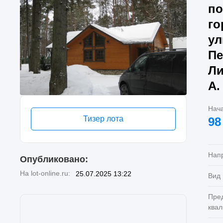
по
го
ул
Пе
Ли
А.
Нач
Тизер лота
98
Нап
Опубликовано:
На lot-online.ru:
25.07.2025 13:22
Вид
Пре
ква