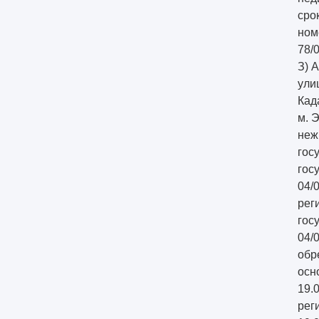
сро
ном
78/
З) 
ули
Кад
м. 
неж
гос
гос
04/
рег
гос
04/
обр
осн
19.
рег