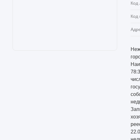
Код 
Код
Адр
Неж
гор
Наи
78:
чис
гос
соб
нед
Зап
хоз
рее
22.
нед