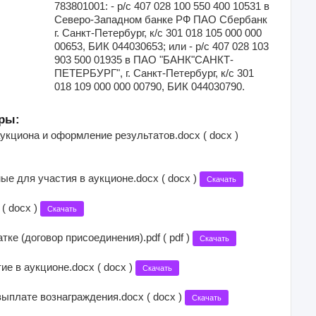
783801001: - р/с 407 028 100 550 400 10531 в
Северо-Западном банке РФ ПАО Сбербанк
г. Санкт-Петербург, к/с 301 018 105 000 000
00653, БИК 044030653; или - р/с 407 028 103
903 500 01935 в ПАО "БАНК"САНКТ-
ПЕТЕРБУРГ", г. Санкт-Петербург, к/с 301
018 109 000 000 00790, БИК 044030790.
ры:
укциона и оформление результатов.docx ( docx )
е для участия в аукционе.docx ( docx )
Скачать
( docx )
Скачать
тке (договор присоединения).pdf ( pdf )
Скачать
ие в аукционе.docx ( docx )
Скачать
выплате вознаграждения.docx ( docx )
Скачать