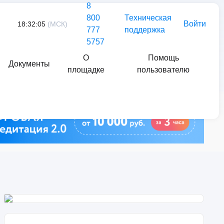
8
800
Техническая
Войти
18:32:05
(МСК)
777
поддержка
5757
О
Помощь
Документы
площадке
пользователю
Найти