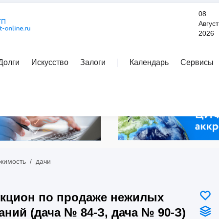
08
Август
2026
Долги
Искусство
Залоги
Календарь
Сервисы
Расширенный поиск
жимость
/
дачи
кцион по продаже нежилых
аний (дача № 84-З, дача № 90-З)