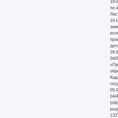
19.
по 
Лис
10 
зем
исп
пра
дог
26.
04/
«Пр
обр
Кад
гос
05.
04/
(об
раз
133