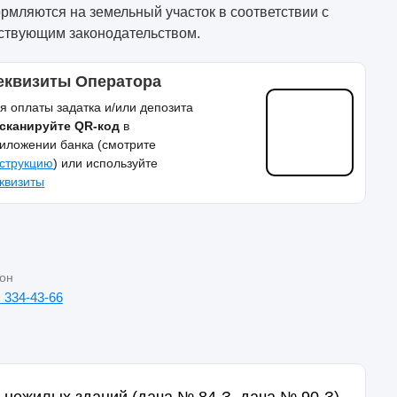
рмляются на земельный участок в соответствии с
ствующим законодательством.
еквизиты Оператора
я оплаты задатка и/или депозита
сканируйте QR-код
в
иложении банка (смотрите
струкцию
) или используйте
квизиты
он
) 334-43-66
 нежилых зданий (дача № 84-З, дача № 90-З)