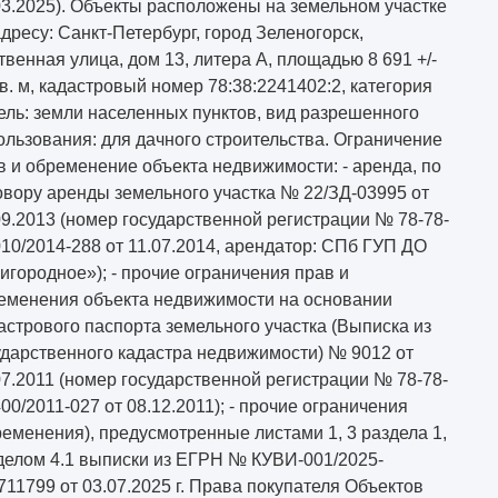
03.2025). Объекты расположены на земельном участке
адресу: Санкт-Петербург, город Зеленогорск,
твенная улица, дом 13, литера А, площадью 8 691 +/-
кв. м, кадастровый номер 78:38:2241402:2, категория
ель: земли населенных пунктов, вид разрешенного
ользования: для дачного строительства. Ограничение
в и обременение объекта недвижимости: - аренда, по
овору аренды земельного участка № 22/ЗД-03995 от
09.2013 (номер государственной регистрации № 78-78-
010/2014-288 от 11.07.2014, арендатор: СПб ГУП ДО
игородное»); - прочие ограничения прав и
еменения объекта недвижимости на основании
астрового паспорта земельного участка (Выписка из
ударственного кадастра недвижимости) № 9012 от
07.2011 (номер государственной регистрации № 78-78-
400/2011-027 от 08.12.2011); - прочие ограничения
ременения), предусмотренные листами 1, 3 раздела 1,
делом 4.1 выписки из ЕГРН № КУВИ-001/2025-
711799 от 03.07.2025 г. Права покупателя Объектов