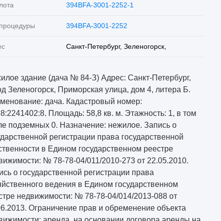
лота
394BFA-3001-2252-1
 процедуры
394BFA-3001-2252
ес
Санкт-Петербург, Зеленогорск,
илое здание (дача № 84-З) Адрес: Санкт-Петербург,
од Зеленогорск, Приморская улица, дом 4, литера Б.
менование: дача. Кадастровый номер:
38:2241402:8. Площадь: 58,8 кв. м. Этажность: 1, в том
ле подземных 0. Назначение: нежилое. Запись о
ударственной регистрации права государственной
ственности в Едином государственном реестре
вижимости: № 78-78-04/011/2010-273 от 22.05.2010.
ись о государственной регистрации права
яйственного ведения в Едином государственном
стре недвижимости: № 78-78-04/014/2013-088 от
06.2013. Ограничение прав и обременение объекта
вижимости: аренда, на основании договора аренды на