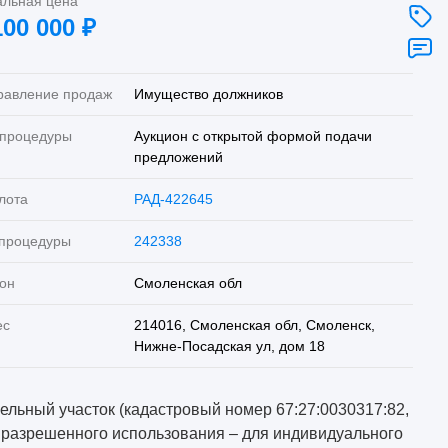
альная цена
100 000
₽
равление продаж
Имущество должников
 процедуры
Аукцион с открытой формой подачи
предложений
лота
РАД-422645
 процедуры
242338
он
Смоленская обл
ес
214016, Смоленская обл, Смоленск,
Нижне-Посадская ул, дом 18
ельный участок (кадастровый номер 67:27:0030317:82,
 разрешенного использования – для индивидуального