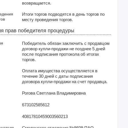
возвращается.
ведения
Итоги торгов подводятся в день торгов по
гов
месту проведения торгов.
я прав победителя процедуры
ия
Победитель обязан заключить с продавцом
договор купли-продажи не позднее 5 дней
после подписания протокола об итогах
торгов.
Оплата имущества осуществляется в
течение 30 дней с даты подписания
договора купли-продажи на счет продавца.
Рогова Светлана Владимировна
673102585612
40817810459003560213
учателя
Смоленское отделение №8609 ПАО