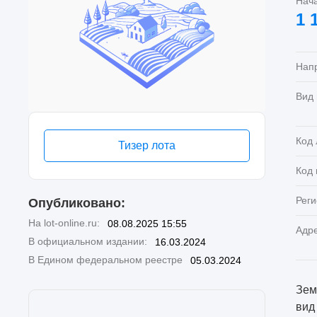
Нач
1 
Нап
Вид
Код 
Тизер лота
Код
Реги
Опубликовано:
На lot-online.ru:
08.08.2025 15:55
Адр
В официальном издании:
16.03.2024
В Едином федеральном реестре
05.03.2024
Зем
вид