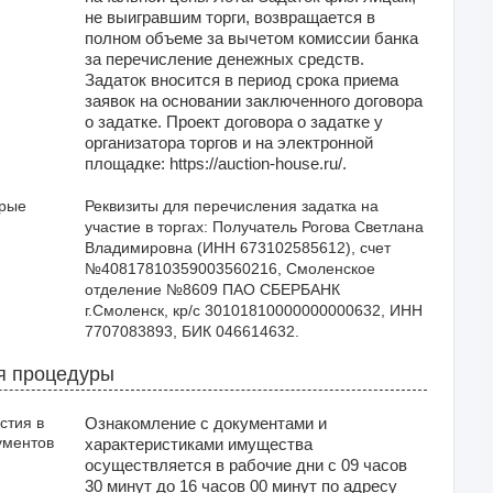
не выигравшим торги, возвращается в
полном объеме за вычетом комиссии банка
за перечисление денежных средств.
Задаток вносится в период срока приема
заявок на основании заключенного договора
о задатке. Проект договора о задатке у
организатора торгов и на электронной
площадке: https://auction-house.ru/.
орые
Реквизиты для перечисления задатка на 
участие в торгах: Получатель Рогова Светлана 
Владимировна (ИНН 673102585612), счет 
№40817810359003560216, Смоленское 
отделение №8609 ПАО СБЕРБАНК 
г.Смоленск, кр/с 30101810000000000632, ИНН 
7707083893, БИК 046614632.
я процедуры
стия в
Ознакомление с документами и
ументов
характеристиками имущества
осуществляется в рабочие дни с 09 часов
30 минут до 16 часов 00 минут по адресу