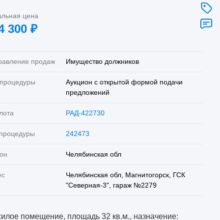
альная цена
4 300
₽
равление продаж
Имущество должников
 процедуры
Аукцион с открытой формой подачи
предложений
лота
РАД-422730
 процедуры
242473
он
Челябинская обл
ес
Челябинская обл, Магнитогорск, ГСК
"Северная-3", гараж №2279
илое помещение, площадь 32 кв.м., назначение: