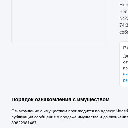
Неж
Чел
№22
74:
соб
Р
Дл
от
пр
ин
ре
Порядок ознакомления с имуществом
Ознакомление с имуществом производится по адресу: Челяби
публикации сообщения о продаже имущества и до окончания
89822981487.