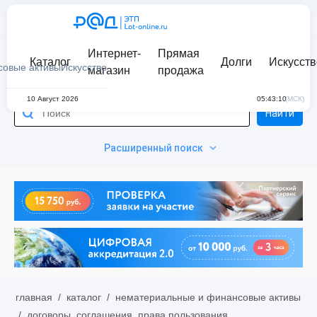
Интернет-
Прямая
Каталог
Долги
Искусств
совые активы
Искусство
магазин
продажа
10 Август 2026
05:43:10
(МСК)
Найти
Расширенный поиск
главная
/
каталог
/
нематериальные и финансовые активы
/
договоры, соглашения, права пользования