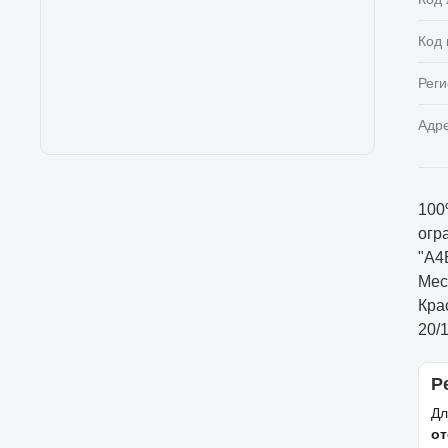
Код
Реги
Адр
100
огр
"А4
Мес
Кра
20/
Р
Дл
от