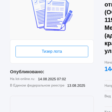
от
(О
11
Ме
(а
кр
ул
Тизер лота
Нач
14
Опубликовано:
На lot-online.ru:
14.08.2025 07:02
В Едином федеральном реестре
13.08.2025
Нап
Вид
Код 