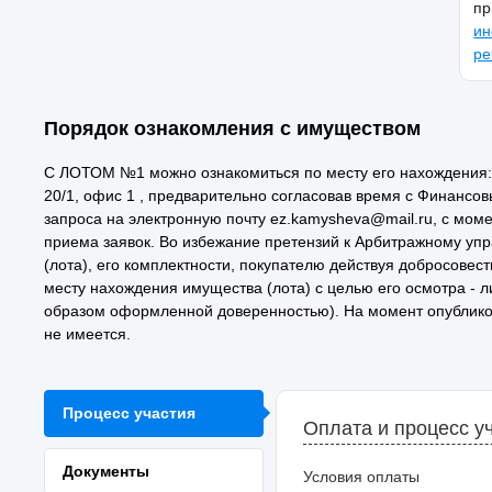
пр
ин
ре
Порядок ознакомления с имуществом
С ЛОТОМ №1 можно ознакомиться по месту его нахождения: 3
20/1, офис 1 , предварительно согласовав время с Финанс
запроса на электронную почту ez.kamysheva@mail.ru, с мом
приема заявок. Во избежание претензий к Арбитражному уп
(лота), его комплектности, покупателю действуя добросовес
месту нахождения имущества (лота) с целью его осмотра - л
образом оформленной доверенностью). На момент опублико
не имеется.
Процесс участия
Оплата и процесс у
Документы
Условия оплаты