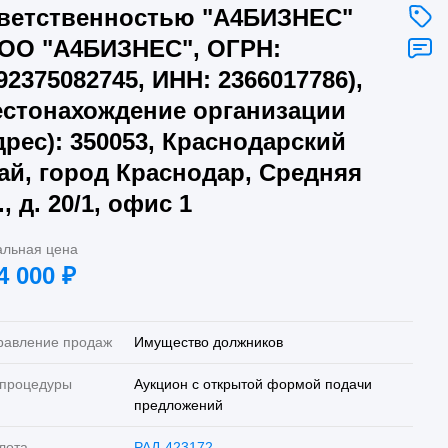
ветственностью "А4БИЗНЕС"
ОО "А4БИЗНЕС", ОГРН:
92375082745, ИНН: 2366017786),
стонахождение организации
дрес): 350053, Краснодарский
ай, город Краснодар, Средняя
., д. 20/1, офис 1
альная цена
4 000
₽
равление продаж
Имущество должников
 процедуры
Аукцион с открытой формой подачи
предложений
лота
РАД-423172