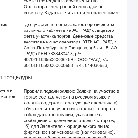
счете Претендента обязательства
Оператора электронной площадки по
возврату Задатка считаются исполненными.
орые
 Для участия в торгах задаток перечисляется 
из личного кабинета на АО "РАД" с лицевого 
счета участника торгов. Денежные средства 
вносятся на счет оператора ЭТП: АО "РАД", г 
Санкт-Петербург, пер Гривцова, д 5 лит. В; АО 
"РАД" (ИНН 7838430413, р/с 
40702810355000036459 в ООО "РАД", к/с 
30101810500000000653, БИК 044030653). 
я процедуры
стия в
Правила подачи заявок: Заявка на участие в
ументов
торгах составляется на русском языке и
должна содержать следующие сведения: а)
обязательство участника открытых торгов
соблюдать требования, указанные в
сообщении о проведении открытых торгов;
"б) для Заявителя - юридического лица:
фирменное наименование (наименование),
сведения об организационно-правовой