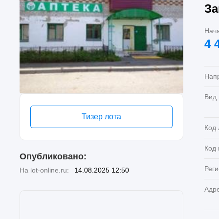
За
Нач
4 
Нап
Вид
Тизер лота
Код 
Код
Опубликовано:
Реги
На lot-online.ru:
14.08.2025 12:50
Адр