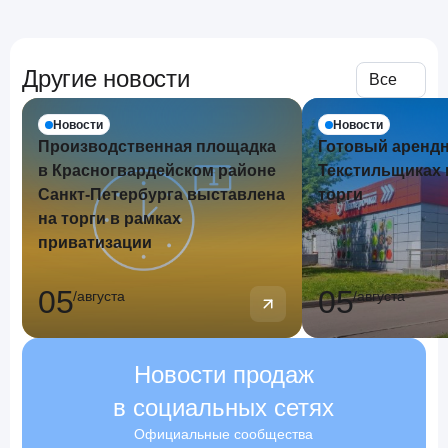
Другие новости
Все
Новости
Новости
Производственная площадка
Готовый арендн
в Красногвардейском районе
Текстильщиках 
Санкт-Петербурга выставлена
торги
на торги в рамках
приватизации
05
05
/
августа
/
августа
Новости продаж
в социальных сетях
Официальные сообщества