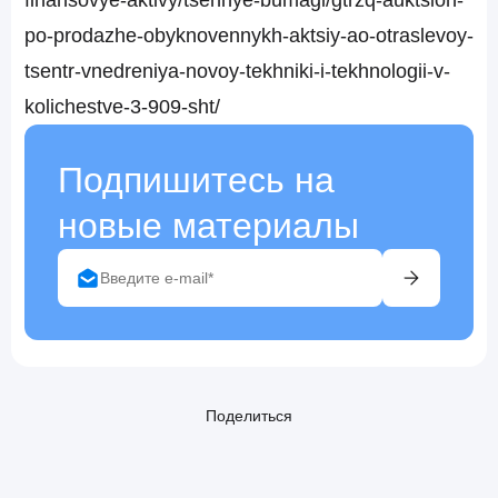
finansovye-aktivy/tsennye-bumagi/gtrzq-auktsion-
po-prodazhe-obyknovennykh-aktsiy-ao-otraslevoy-
tsentr-vnedreniya-novoy-tekhniki-i-tekhnologii-v-
kolichestve-3-909-sht/
Подпишитесь на
новые материалы
Поделиться