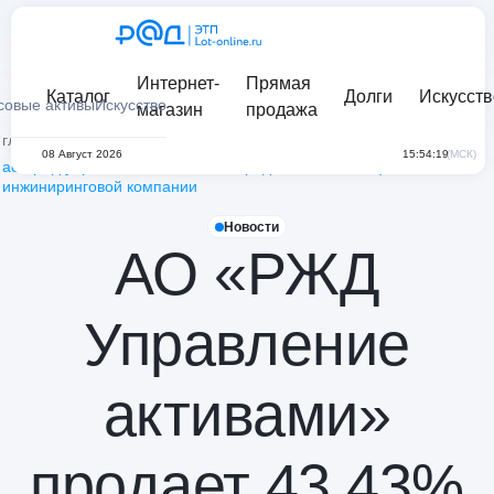
Интернет-
Прямая
Каталог
Долги
Искусств
совые активы
Искусство
магазин
продажа
главная
/
новости
/
08 Август 2026
15:54:19
(МСК)
ао «ржд управление активами» продает 43,43% акций своей
инжиниринговой компании
Новости
АО «РЖД
Управление
активами»
продает 43,43%